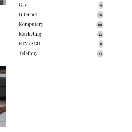
Gry
9
Internet
26
Komputery
66
Marketing
12
RTV i AGD
8
Telefony
23