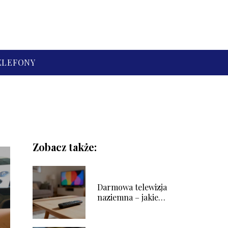
ELEFONY
Zobacz także:
Darmowa telewizja
naziemna – jakie
kanały można
odbierać?