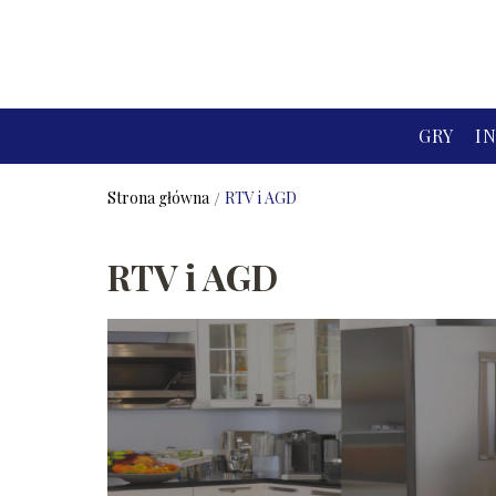
GRY
I
Strona główna
/
RTV i AGD
RTV i AGD