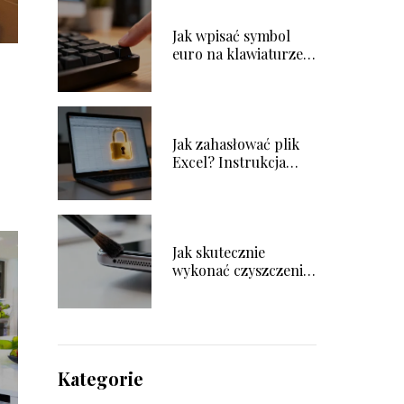
Jak wpisać symbol
euro na klawiaturze?
Poradnik krok po
kroku
Jak zahasłować plik
Excel? Instrukcja
krok po kroku
Jak skutecznie
wykonać czyszczenie
głośnika w telefonie?
Kategorie