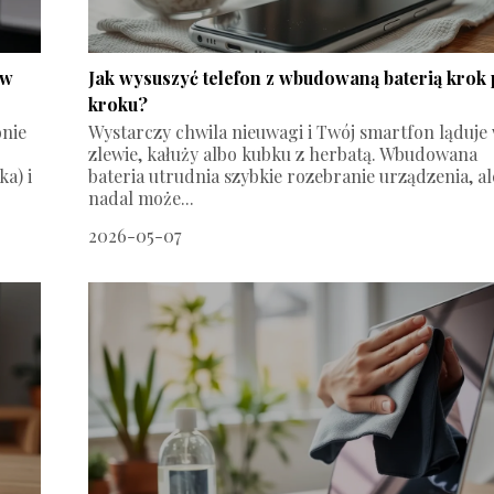
 w
Jak wysuszyć telefon z wbudowaną baterią krok
kroku?
onie
Wystarczy chwila nieuwagi i Twój smartfon ląduje
zlewie, kałuży albo kubku z herbatą. Wbudowana
a) i
bateria utrudnia szybkie rozebranie urządzenia, al
nadal może...
2026-05-07