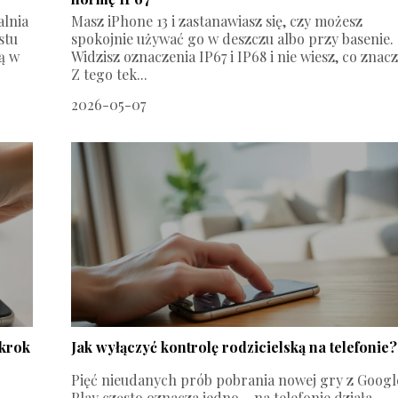
alnia
Masz iPhone 13 i zastanawiasz się, czy możesz
stu
spokojnie używać go w deszczu albo przy basenie.
ją w
Widzisz oznaczenia IP67 i IP68 i nie wiesz, co znacz
Z tego tek...
2026-05-07
 krok
Jak wyłączyć kontrolę rodzicielską na telefonie?
Pięć nieudanych prób pobrania nowej gry z Googl
Play często oznacza jedno – na telefonie działa