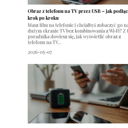
Obraz z telefonu na TV przez USB – jak podłą
krok po kroku
Masz film na telefonie i chciałbyś zobaczyć go n
dużym ekranie TV bez kombinowania z Wi‑Fi? Z 
poradnika dowiesz się, jak wyświetlić obraz z
telefonu na TV...
2026-05-07