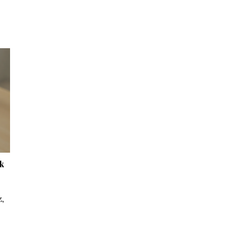
ok
z,