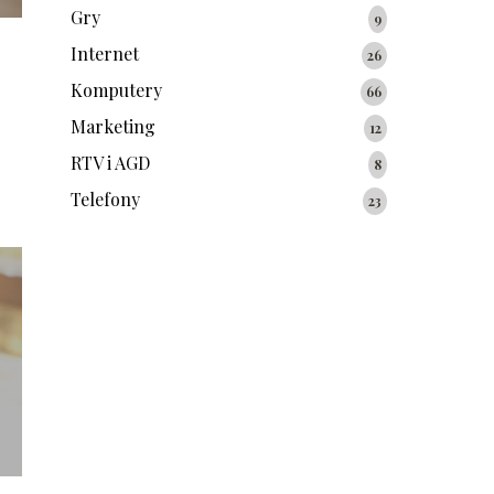
Gry
9
Internet
26
Komputery
66
Marketing
12
RTV i AGD
8
Telefony
23