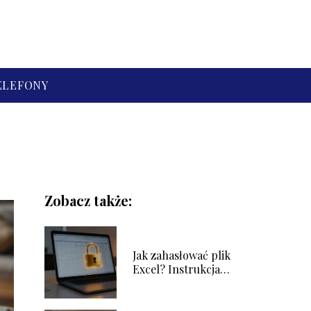
ELEFONY
Zobacz także:
Jak zahasłować plik
Excel? Instrukcja
krok po kroku