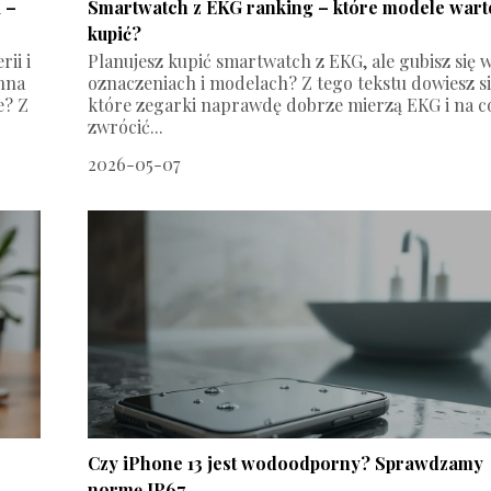
 –
Smartwatch z EKG ranking – które modele wart
kupić?
ii i
Planujesz kupić smartwatch z EKG, ale gubisz się 
inna
oznaczeniach i modelach? Z tego tekstu dowiesz si
e? Z
które zegarki naprawdę dobrze mierzą EKG i na c
zwrócić...
2026-05-07
Czy iPhone 13 jest wodoodporny? Sprawdzamy
normę IP67