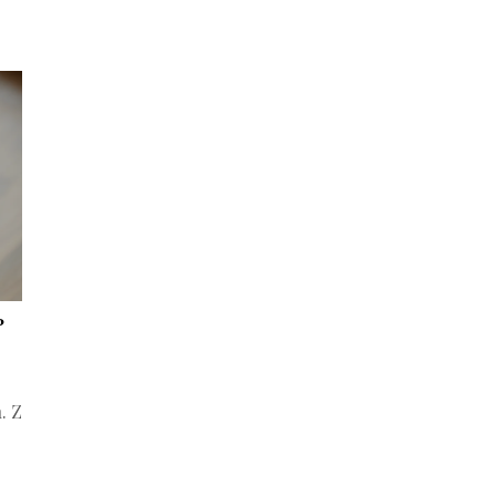
?
. Z