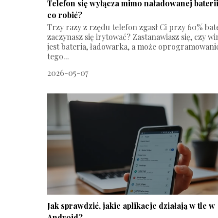
Telefon się wyłącza mimo naładowanej baterii
co robić?
Trzy razy z rzędu telefon zgasł Ci przy 60% bater
zaczynasz się irytować? Zastanawiasz się, czy w
jest bateria, ładowarka, a może oprogramowani
tego...
2026-05-07
Jak sprawdzić, jakie aplikacje działają w tle w
Android?