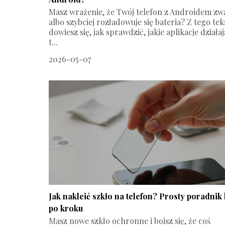
Masz wrażenie, że Twój telefon z Androidem zw
albo szybciej rozładowuje się bateria? Z tego tek
dowiesz się, jak sprawdzić, jakie aplikacje działa
t...
2026-05-07
Jak nakleić szkło na telefon? Prosty poradnik
po kroku
Masz nowe szkło ochronne i boisz się, że coś