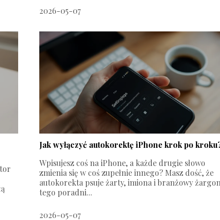
2026-05-07
Jak wyłączyć autokorektę iPhone krok po kroku
Wpisujesz coś na iPhone, a każde drugie słowo
ator
zmienia się w coś zupełnie innego? Masz dość, że
autokorekta psuje żarty, imiona i branżowy żargon
łą
tego poradni...
2026-05-07