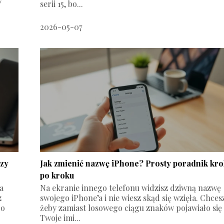
serii 15, bo...
2026-05-07
czy
Jak zmienić nazwę iPhone? Prosty poradnik kr
po kroku
a
Na ekranie innego telefonu widzisz dziwną nazwę
z
swojego iPhone’a i nie wiesz skąd się wzięła. Chces
bo
żeby zamiast losowego ciągu znaków pojawiało się
Twoje imi...