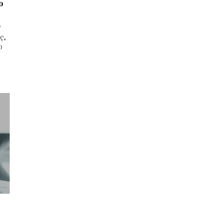
o
w
ę,
o