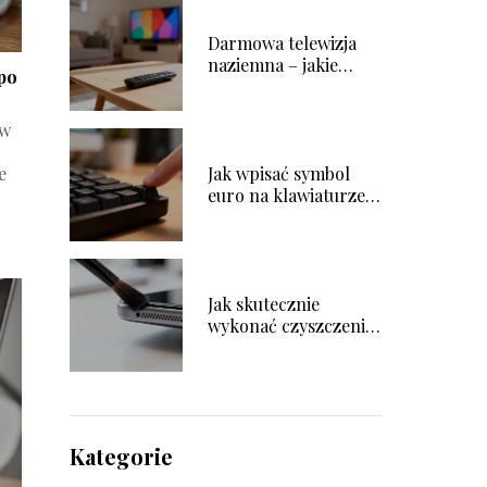
Darmowa telewizja
naziemna – jakie
 po
kanały można
odbierać?
 w
e
Jak wpisać symbol
euro na klawiaturze?
Poradnik krok po
kroku
Jak skutecznie
wykonać czyszczenie
głośnika w telefonie?
Kategorie