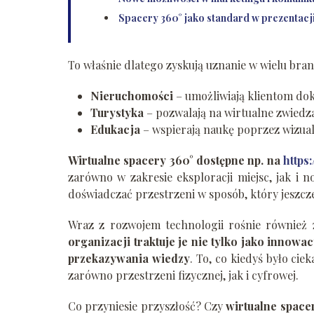
Spacery 360° jako standard w prezentacji
To właśnie dlatego zyskują uznanie w wielu bra
Nieruchomości
– umożliwiają klientom do
Turystyka
– pozwalają na wirtualne zwiedza
Edukacja
– wspierają naukę poprzez wizual
Wirtualne spacery 360° dostępne np. na
https
zarówno w zakresie eksploracji miejsc, jak i 
doświadczać przestrzeni w sposób, który jeszcz
Wraz z rozwojem technologii rośnie również 
organizacji traktuje je nie tylko jako innow
przekazywania wiedzy
. To, co kiedyś było cie
zarówno przestrzeni fizycznej, jak i cyfrowej.
Co przyniesie przyszłość? Czy
wirtualne space