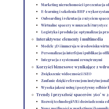
Marketing nieruchomości i prezentacja o
E-learning i szkolenia BHP z wykorzyst
Onboarding i rekrutacja z użyciem spac
Wirtualne spacery w muzeach i turystyce
Logistyka i produkcja: optymalizacja prz
Interaktywne elementy i multimedia
Modele 3D i immersja w środowisku wirt
Personalizacja interfejsu i publikacja offl
Integracja z systemami zewnętrznymi
Korzyści biznesowe wynikające z wdr
Zwiększenie widoczności i SEO
Zaufanie dzięki referencjom instytucjona
Wysoka jakość usług i pozytywny odbiór 
Trendy i przyszłość spacerów 360° w 
Rozwój technologii VR i doświadczenia e
Nowe możliwości w marketingu i komunik