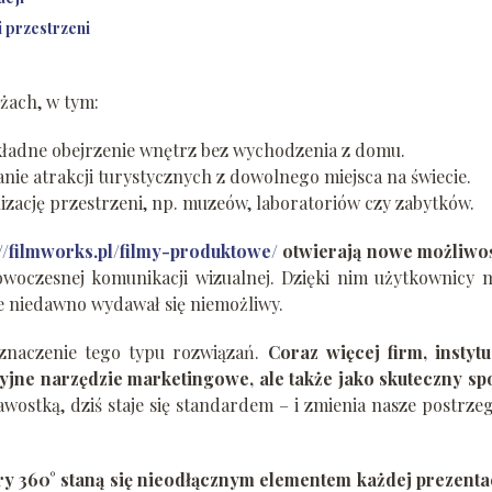
 przestrzeni
nżach, w tym:
kładne obejrzenie wnętrz bez wychodzenia z domu.
nie atrakcji turystycznych z dowolnego miejsca na świecie.
izację przestrzeni, np. muzeów, laboratoriów czy zabytków.
://filmworks.pl/filmy-produktowe/
otwierają nowe możliwo
nowoczesnej komunikacji wizualnej. Dzięki nim użytkownicy
e niedawno wydawał się niemożliwy.
znaczenie tego typu rozwiązań.
Coraz więcej firm, instytu
acyjne narzędzie marketingowe, ale także jako skuteczny s
kawostką, dziś staje się standardem – i zmienia nasze postrze
ry 360° staną się nieodłącznym elementem każdej prezenta