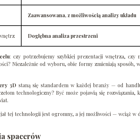
Zaawansowana, z możliwością analizy układu
wnętrz
Dogłębna analiza przestrzeni
celu
: czy potrzebujemy szybkiej prezentacji wnętrza, czy
ości? Niezależnie od wyboru, obie formy zmieniają sposób, w
cery 3D
staną się standardem w każdej branży — od handl
rzełom technologiczny? Być może pojawią się rozwiązania, 
iat.
cjał tej technologii jest ogromny, a jej możliwości — wciąż w 
ia spacerów