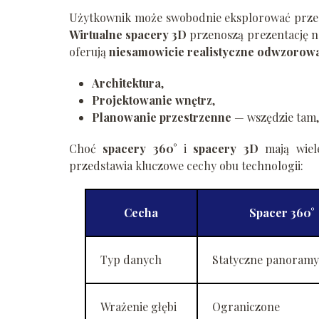
Użytkownik może swobodnie eksplorować przestr
Wirtualne spacery 3D
przenoszą prezentację n
oferują
niesamowicie realistyczne odwzorowa
Architektura
,
Projektowanie wnętrz
,
Planowanie przestrzenne
— wszędzie tam, 
Choć
spacery 360°
i
spacery 3D
mają wiele
przedstawia kluczowe cechy obu technologii:
Cecha
Spacer 360°
Typ danych
Statyczne panoramy
Wrażenie głębi
Ograniczone