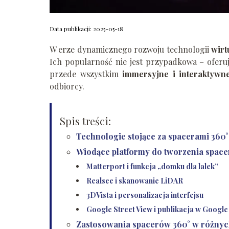
Data publikacji: 2025-05-18
W erze dynamicznego rozwoju technologii
wirt
Ich popularność nie jest przypadkowa – oferuj
przede wszystkim
immersyjne i interaktywn
odbiorcy.
Spis treści:
Technologie stojące za spacerami 360°
Wiodące platformy do tworzenia spac
Matterport i funkcja „domku dla lalek”
Realsee i skanowanie LiDAR
3DVista i personalizacja interfejsu
Google Street View i publikacja w Googl
Zastosowania spacerów 360° w różnyc