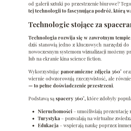
od galerii sztuki po przestrzenie biurowe? Teg
tej technologii to fascynująca podróż, którą wa
Technologie stojące za spacera
Technologia rozwija się w zawrotnym tempie
dziś stanowią jedno z kluczowych narzędzi do 
nowoczesnym systemom wizualizacji możemy przen
lub na ekranie kina science fiction.
Wykorzystując
panoramiczne zdjęcia 360°
ora
wiernie odwzorowują rzeczywistość, ale równie
— to pełne doświadczenie przestrzeni
.
Podstawą są
spacery 360°
, które zdobyły popul
Nieruchomości
– umożliwiają prezentację 
Turystyka
– pozwalają na wirtualne zwiedza
Edukacja
– wspierają naukę poprzez immer