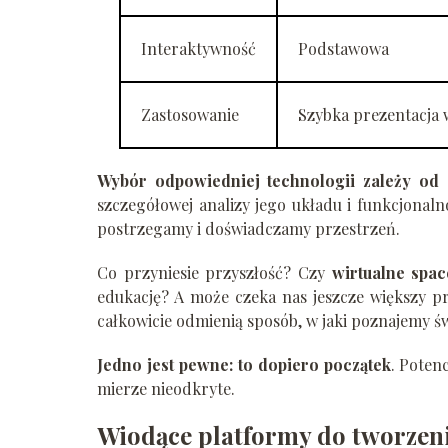
Interaktywność
Podstawowa
Zastosowanie
Szybka prezentacja 
Wybór odpowiedniej technologii zależy od 
szczegółowej analizy jego układu i funkcjonaln
postrzegamy i doświadczamy przestrzeń.
Co przyniesie przyszłość? Czy
wirtualne spa
edukację? A może czeka nas jeszcze większy p
całkowicie odmienią sposób, w jaki poznajemy św
Jedno jest pewne: to dopiero początek
. Poten
mierze nieodkryte.
Wiodące platformy do tworzen