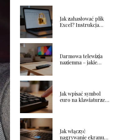
Jak zahasłować plik
Excel? Instrukcja
krok po kroku
Darmowa telewizja
naziemna – jakie
kanały można
odbierać?
Jak wpisać symbol
euro na klawiaturze?
Poradnik krok po
kroku
Jak włączyć
nagrywanie ekranu