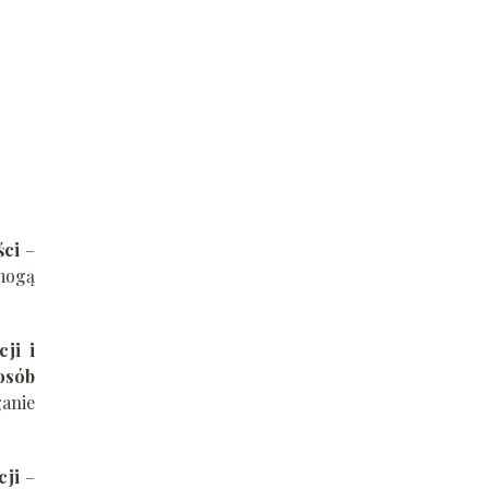
ści
–
 mogą
cji i
posób
ganie
cji
–