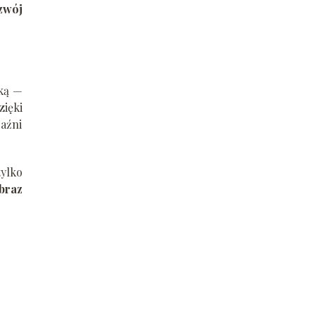
zwój
tką —
zięki
raźni
tylko
obraz