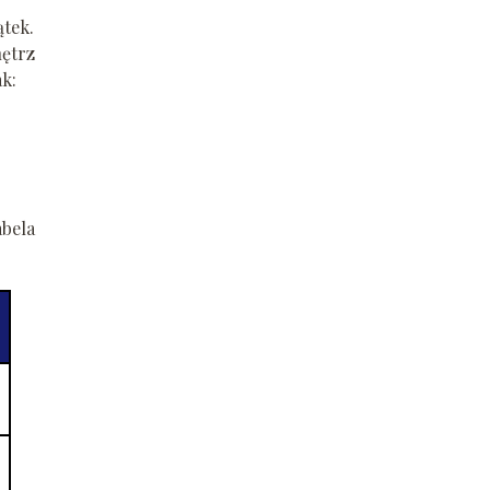
ątek.
ętrz
ak:
bela