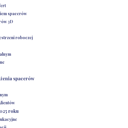
fert
aniem spacerów
erów 3D
estrzeni roboczej
ualnym
ine
ożenia spacerów
lnym
klientów
2025 roku
dukacyjne
acji