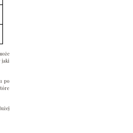
 może
 jaki
u po
które
dużej