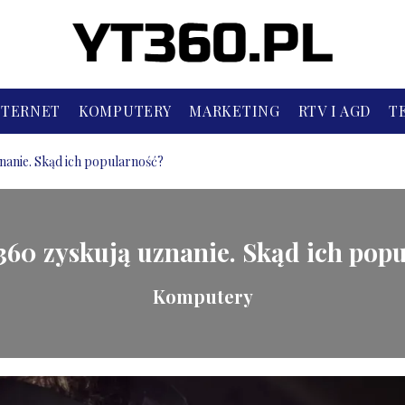
NTERNET
KOMPUTERY
MARKETING
RTV I AGD
T
nanie. Skąd ich popularność?
360 zyskują uznanie. Skąd ich pop
Komputery