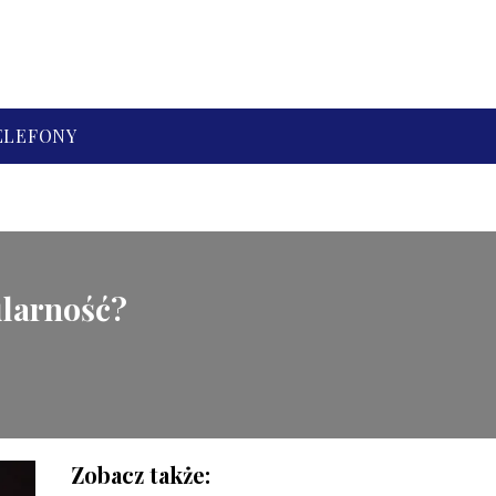
ELEFONY
ularność?
Zobacz także: