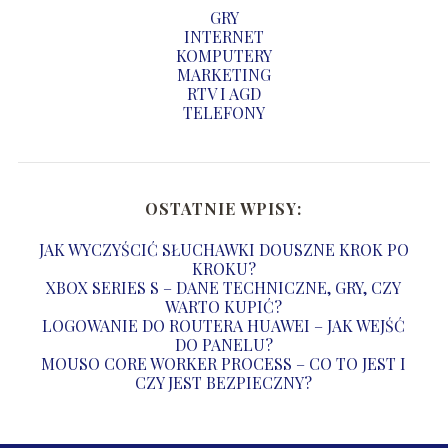
GRY
INTERNET
KOMPUTERY
MARKETING
RTV I AGD
TELEFONY
OSTATNIE WPISY:
JAK WYCZYŚCIĆ SŁUCHAWKI DOUSZNE KROK PO
KROKU?
XBOX SERIES S – DANE TECHNICZNE, GRY, CZY
WARTO KUPIĆ?
LOGOWANIE DO ROUTERA HUAWEI – JAK WEJŚĆ
DO PANELU?
MOUSO CORE WORKER PROCESS – CO TO JEST I
CZY JEST BEZPIECZNY?