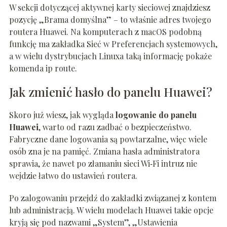
W sekcji dotyczącej aktywnej karty sieciowej znajdziesz
pozycję „Brama domyślna” – to właśnie adres twojego
routera Huawei. Na komputerach z macOS podobną
funkcję ma zakładka Sieć w Preferencjach systemowych,
a w wielu dystrybucjach Linuxa taką informację pokaże
komenda ip route.
Jak zmienić hasło do panelu Huawei?
Skoro już wiesz, jak wygląda
logowanie do panelu
Huawei
, warto od razu zadbać o bezpieczeństwo.
Fabryczne dane logowania są powtarzalne, więc wiele
osób zna je na pamięć. Zmiana hasła administratora
sprawia, że nawet po złamaniu sieci Wi‑Fi intruz nie
wejdzie łatwo do ustawień routera.
Po zalogowaniu przejdź do zakładki związanej z kontem
lub administracją. W wielu modelach Huawei takie opcje
kryją się pod nazwami „System”, „Ustawienia