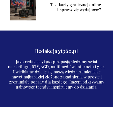
Test karty graficznej online
– jak sprawdzić wydajność?
Redakcja yt360.pl
Jako redakcja yt360.pl z pasją śledzimy świat
marketingu, RTV, AGD, multimediów, internetu i gier.
Uwielbiamy dzielić się naszą wiedzą, zamieniając
nawet najbardziej złożone zagadnienia w proste i
zrozumiałe porady dla każdego. Razem odkrywamy
najnowsze trendy i inspirujemy do działania!