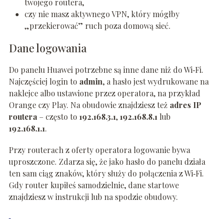
twojego routera,
czy nie masz aktywnego VPN, który mógłby
„przekierować” ruch poza domową sieć.
Dane logowania
Do panelu Huawei potrzebne są inne dane niż do Wi‑Fi.
Najczęściej login to
admin
, a hasło jest wydrukowane na
naklejce albo ustawione przez operatora, na przykład
Orange czy Play. Na obudowie znajdziesz też
adres IP
routera
– często to
192.168.3.1
,
192.168.8.1
lub
192.168.1.1
.
Przy routerach z oferty operatora logowanie bywa
uproszczone. Zdarza się, że jako hasło do panelu działa
ten sam ciąg znaków, który służy do połączenia z Wi‑Fi.
Gdy router kupiłeś samodzielnie, dane startowe
znajdziesz w instrukcji lub na spodzie obudowy.