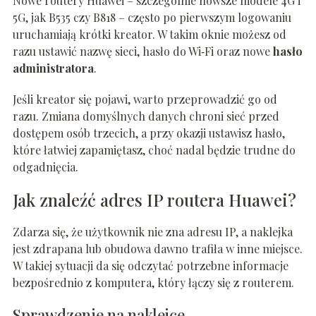
Nowe routery Huawei – szczególnie nowsze modele 4G i
5G, jak B535 czy B818 – często po pierwszym logowaniu
uruchamiają krótki kreator. W takim oknie możesz od
razu ustawić nazwę sieci, hasło do Wi‑Fi oraz nowe
hasło
administratora
.
Jeśli kreator się pojawi, warto przeprowadzić go od
razu. Zmiana domyślnych danych chroni sieć przed
dostępem osób trzecich, a przy okazji ustawisz hasło,
które łatwiej zapamiętasz, choć nadal będzie trudne do
odgadnięcia.
Jak znaleźć adres IP routera Huawei?
Zdarza się, że użytkownik nie zna adresu IP, a naklejka
jest zdrapana lub obudowa dawno trafiła w inne miejsce.
W takiej sytuacji da się odczytać potrzebne informacje
bezpośrednio z komputera, który łączy się z routerem.
Sprawdzenie na naklejce