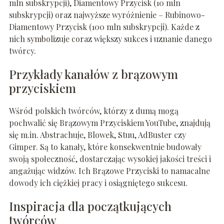
mln subskrypcji), Diamentowy Przycisk (10 mln
subskrypcji) oraz najwyższe wyróżnienie – Rubinowo-
Diamentowy Przycisk (100 mln subskrypcji). Każde z
nich symbolizuje coraz większy sukces i uznanie danego
twórcy.
Przykłady kanałów z brązowym
przyciskiem
Wśród polskich twórców, którzy z dumą mogą
pochwalić się Brązowym Przyciskiem YouTube, znajdują
się m.in. Abstrachuje, Blowek, Stuu, AdBuster czy
Gimper. Są to kanały, które konsekwentnie budowały
swoją społeczność, dostarczając wysokiej jakości treści i
angażując widzów. Ich Brązowe Przyciski to namacalne
dowody ich ciężkiej pracy i osiągniętego sukcesu.
Inspiracja dla początkujących
twórców