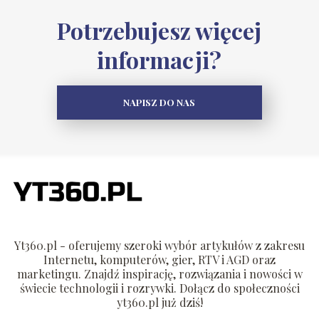
Potrzebujesz więcej
informacji?
NAPISZ DO NAS
Yt360.pl - oferujemy szeroki wybór artykułów z zakresu
Internetu, komputerów, gier, RTV i AGD oraz
marketingu. Znajdź inspirację, rozwiązania i nowości w
świecie technologii i rozrywki. Dołącz do społeczności
yt360.pl już dziś!