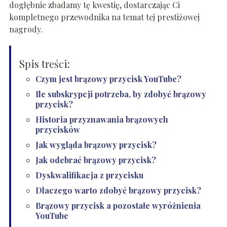
dogłębnie zbadamy tę kwestię, dostarczając Ci
kompletnego przewodnika na temat tej prestiżowej
nagrody.
Spis treści:
Czym jest brązowy przycisk YouTube?
Ile subskrypcji potrzeba, by zdobyć brązowy
przycisk?
Historia przyznawania brązowych
przycisków
Jak wygląda brązowy przycisk?
Jak odebrać brązowy przycisk?
Dyskwalifikacja z przycisku
Dlaczego warto zdobyć brązowy przycisk?
Brązowy przycisk a pozostałe wyróżnienia
YouTube