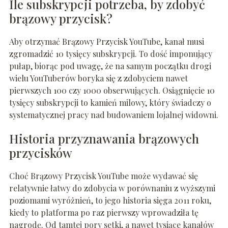
Ile subskrypcji potrzeba, by zdobyć
brązowy przycisk?
Aby otrzymać Brązowy Przycisk YouTube, kanał musi
zgromadzić 10 tysięcy subskrypcji. To dość imponujący
pułap, biorąc pod uwagę, że na samym początku drogi
wielu YouTuberów boryka się z zdobyciem nawet
pierwszych 100 czy 1000 obserwujących. Osiągnięcie 10
tysięcy subskrypcji to kamień milowy, który świadczy o
systematycznej pracy nad budowaniem lojalnej widowni.
Historia przyznawania brązowych
przycisków
Choć Brązowy Przycisk YouTube może wydawać się
relatywnie łatwy do zdobycia w porównaniu z wyższymi
poziomami wyróżnień, to jego historia sięga 2011 roku,
kiedy to platforma po raz pierwszy wprowadziła tę
nagrodę. Od tamtej pory setki, a nawet tysiące kanałów