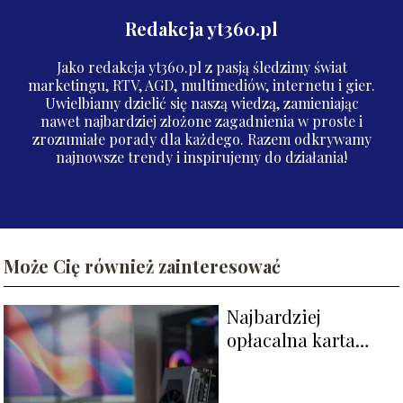
Redakcja yt360.pl
Jako redakcja yt360.pl z pasją śledzimy świat
marketingu, RTV, AGD, multimediów, internetu i gier.
Uwielbiamy dzielić się naszą wiedzą, zamieniając
nawet najbardziej złożone zagadnienia w proste i
zrozumiałe porady dla każdego. Razem odkrywamy
najnowsze trendy i inspirujemy do działania!
Może Cię również zainteresować
Najbardziej
opłacalna karta
graficzna – jaką
wybrać?