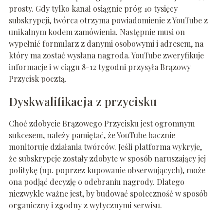
prosty. Gdy tylko kanał osiągnie próg 10 tysięcy
subskrypcji, twórca otrzyma powiadomienie z YouTube z
unikalnym kodem zamówienia. Następnie musi on
wypełnić formularz z danymi osobowymi i adresem, na
który ma zostać wysłana nagroda. YouTube zweryfikuje
informacje i w ciągu 8-12 tygodni przysyła Brązowy
Przycisk pocztą.
Dyskwalifikacja z przycisku
Choć zdobycie Brązowego Przycisku jest ogromnym
sukcesem, należy pamiętać, że YouTube bacznie
monitoruje działania twórców. Jeśli platforma wykryje,
że subskrypcje zostały zdobyte w sposób naruszający jej
politykę (np. poprzez kupowanie obserwujących), może
ona podjąć decyzję o odebraniu nagrody. Dlatego
niezwykle ważne jest, by budować społeczność w sposób
organiczny i zgodny z wytycznymi serwisu.