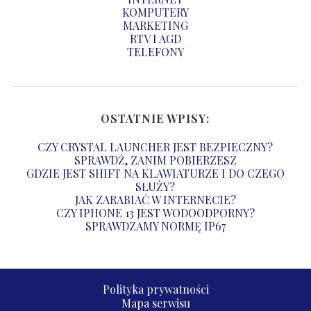
KOMPUTERY
MARKETING
RTV I AGD
TELEFONY
OSTATNIE WPISY:
CZY CRYSTAL LAUNCHER JEST BEZPIECZNY?
SPRAWDŹ, ZANIM POBIERZESZ
GDZIE JEST SHIFT NA KLAWIATURZE I DO CZEGO
SŁUŻY?
JAK ZARABIAĆ W INTERNECIE?
CZY IPHONE 13 JEST WODOODPORNY?
SPRAWDZAMY NORMĘ IP67
Polityka prywatności
Mapa serwisu