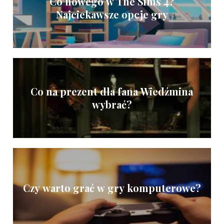
Co nowego w The Sims 4?
Najciekawsze opcje gry
Co na prezent dla fana Wiedźmina
wybrać?
Czy warto grać w gry komputerowe?